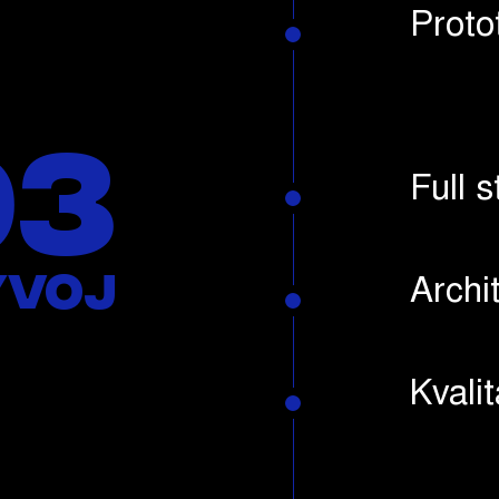
Proto
03
Full 
ývoj
Archi
Kvali