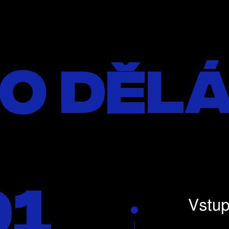
to děl
01
Vstup