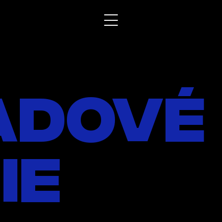
adové
ie