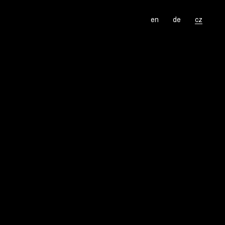
en
de
cz