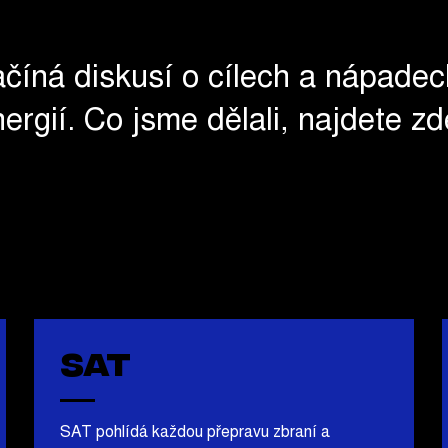
ačíná diskusí o cílech a nápadec
ergií. Co jsme dělali, najdete z
SAT
SAT pohlídá každou přepravu zbraní a