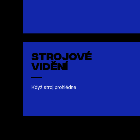
Strojové
vidění
Když stroj prohlédne