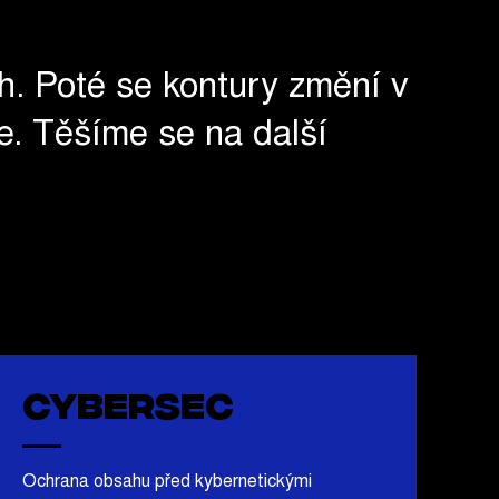
h. Poté se kontury změní v
de. Těšíme se na další
Cybersec
Ochrana obsahu před kybernetickými