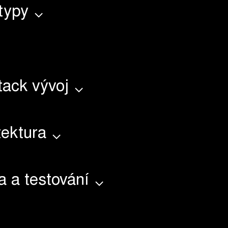
typy
stack vývoj
tektura
ta a testování