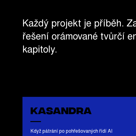
Každý projekt je příběh. Z
řešení orámované tvůrčí en
kapitoly.
Kasandra
Když pátrání po pohřešovaných řídí AI