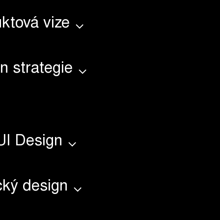
ktová vize
n strategie
UI Design
cký design