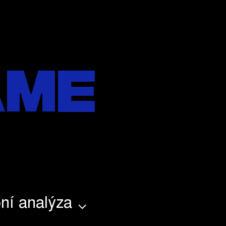
áme
ní analýza