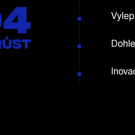
04
Vylep
růst
Dohl
Inova