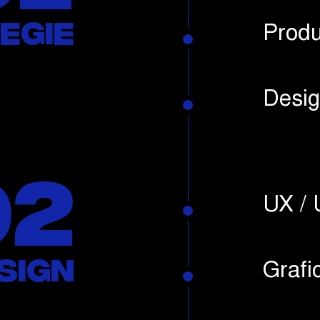
egie
Produ
Desig
02
UX / 
sign
Grafi