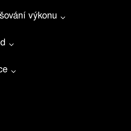
šování výkonu
ed
ce